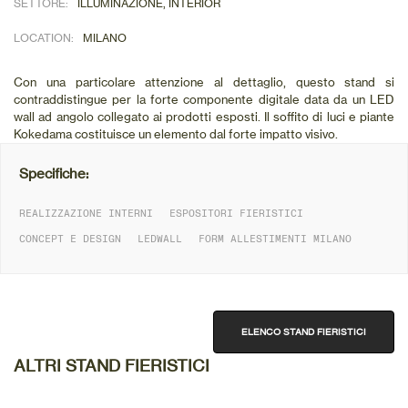
SETTORE:
ILLUMINAZIONE, INTERIOR
LOCATION:
MILANO
Con una particolare attenzione al dettaglio, questo stand si
contraddistingue per la forte componente digitale data da un LED
wall ad angolo collegato ai prodotti esposti. Il soffito di luci e piante
Kokedama costituisce un elemento dal forte impatto visivo.
Specifiche:
REALIZZAZIONE INTERNI
ESPOSITORI FIERISTICI
CONCEPT E DESIGN
LEDWALL
FORM ALLESTIMENTI MILANO
DETTAGLIO
ELENCO STAND FIERISTICI
ALTRI STAND FIERISTICI